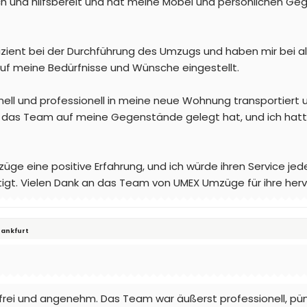
ich und hilfsbereit und hat meine Möbel und persönlichen G
fizient bei der Durchführung des Umzugs und haben mir bei al
auf meine Bedürfnisse und Wünsche eingestellt.
hnell und professionell in meine neue Wohnung transportiert 
e das Team auf meine Gegenstände gelegt hat, und ich hat
e eine positive Erfahrung, und ich würde ihren Service jed
igt. Vielen Dank an das Team von UMEX Umzüge für ihre herv
Frankfurt
ei und angenehm. Das Team war äußerst professionell, pünkt