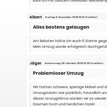
kann ich mit bestem Gewissen weiterempf
Albert
Freitag, 11. Dezember 2020 16:13 | Frankfurt
Alles bestens gelaugen
Am liebsten hätte ich euch 6 Sterne gege
Mein Umzug wurde erfolgreich durchgefüh
Jäger
Donnerstag, 08. Oktober 2020 10:25 | Frankfurt
Problemloser Umzug
Wir hatten schwere, sperrige Möbel und d
Umzugsteam war pünktlich, freundlich und
dieser Umzugsfirma würden wir es wieder 
Daumen hoch und herzlichen Dank!