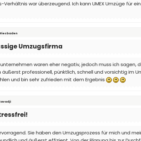
ungs-Verhältnis war überzeugend. Ich kann UMEX Umzüge für
| Wiesbaden
lässige Umzugsfirma
sunternehmen waren eher negativ, jedoch muss ich sagen, 
 äußerst professionell, pünktlich, schnell und vorsichtig i
en und bin sehr zufrieden mit dem Ergebnis
Savadji
tressfrei!
vorragend. Sie haben den Umzugsprozess für mich und meine
eundlich und äußerst effizient. Von der Planung bis zur Durch