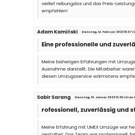
verlief reibungslos und das Preis-Leist
empfehlen!
Adam Kamiński
Dienstag, 14. Februar 2023 15:07 
Eine professionelle und zuver
Meine bisherigen Erfahrungen mit Umzug
Ausnahme darstellt. Die Mitarbeiter waren
diesen Umzugsservice wärmstens empfehl
Sabir Sarang
Dienstag, 10. Januar 2023 12:35 | Oran 
rofessionell, zuverlässig und s
Meine Erfahrung mit UMEX Umzüge war her
gestaltet. Das Team war professionell, fr