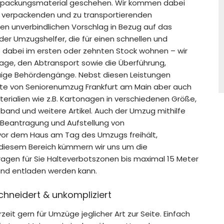
rpackungsmaterial geschehen. Wir kommen dabei
 verpackenden und zu transportierenden
n unverbindlichen Vorschlag in Bezug auf das
der Umzugshelfer, die für einen schnellen und
e dabei im ersten oder zehnten Stock wohnen – wir
ge, den Abtransport sowie die Überführung,
waige Behördengänge. Nebst diesen Leistungen
ite von Seniorenumzug Frankfurt am Main aber auch
rialien wie z.B. Kartonagen in verschiedenen Größe,
band und weitere Artikel. Auch der Umzug mithilfe
 Beantragung und Aufstellung von
 vor dem Haus am Tag des Umzugs freihält,
n diesem Bereich kümmern wir uns um die
en für Sie Halteverbotszonen bis maximal 15 Meter
und entladen werden kann.
hneidert & unkompliziert
t gern für Umzüge jeglicher Art zur Seite. Einfach