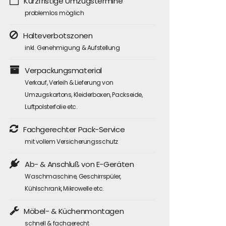
Kurzfristige Umzugstermine
problemlos möglich
Halteverbotszonen
inkl. Genehmigung & Aufstellung
Verpackungsmaterial
Verkauf, Verleih & Lieferung von
Umzugskartons, Kleiderboxen, Packseide,
Luftpolsterfolie etc.
Fachgerechter Pack-Service
mit vollem Versicherungsschutz
Ab- & Anschluß von E-Geräten
Waschmaschine, Geschirrspüler,
Kühlschrank, Mikrowelle etc.
Möbel- & Küchenmontagen
schnell & fachgerecht