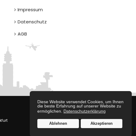
Impressum
Datenschutz
AGB
Diese Website verwendet Cookies, um Ihnen
die beste Erfahrung auf unserer Website zu
ermöglichen.
Datenschutzerklärung
WhatsA
furt
Ablehnen
Akzeptieren